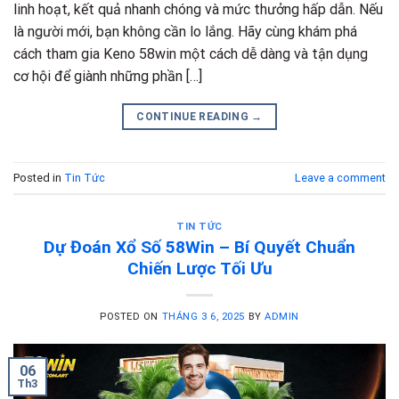
linh hoạt, kết quả nhanh chóng và mức thưởng hấp dẫn. Nếu
là người mới, bạn không cần lo lắng. Hãy cùng khám phá
cách tham gia Keno 58win một cách dễ dàng và tận dụng
cơ hội để giành những phần […]
CONTINUE READING
→
Posted in
Tin Tức
Leave a comment
TIN TỨC
Dự Đoán Xổ Số 58Win – Bí Quyết Chuẩn
Chiến Lược Tối Ưu
POSTED ON
THÁNG 3 6, 2025
BY
ADMIN
06
Th3