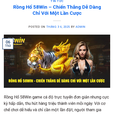
TIN TỨC
Rồng Hổ 58Win – Chiến Thắng Dễ Dàng
Chỉ Với Một Lần Cược
POSTED ON
THÁNG 3 6, 2025
BY
ADMIN
06
Th3
Rồng Hổ 58Win game cá độ trực tuyến đơn giản nhưng cực
kỳ hấp dẫn, thu hút hàng triệu thành viên mỗi ngày. Với cơ
chế chơi dễ hiểu và chỉ cần một lần đặt, người tham gia