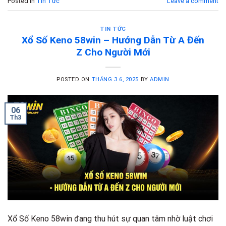
Posted in
Tin Tức
Leave a comment
TIN TỨC
Xổ Số Keno 58win – Hướng Dẫn Từ A Đến
Z Cho Người Mới
POSTED ON
THÁNG 3 6, 2025
BY
ADMIN
06
Th3
Xổ Số Keno 58win đang thu hút sự quan tâm nhờ luật chơi