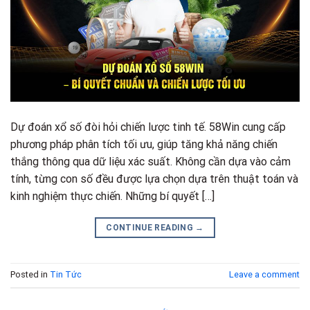
Dự đoán xổ số đòi hỏi chiến lược tinh tế. 58Win cung cấp
phương pháp phân tích tối ưu, giúp tăng khả năng chiến
thắng thông qua dữ liệu xác suất. Không cần dựa vào cảm
tính, từng con số đều được lựa chọn dựa trên thuật toán và
kinh nghiệm thực chiến. Những bí quyết […]
CONTINUE READING
→
Posted in
Tin Tức
Leave a comment