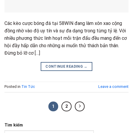
Các kèo cược bóng đá tại 58WIN đang làm xôn xao cộng
đồng nhờ vào độ uy tín và sự đa dạng trong từng tỷ lệ. Với
nhiều phương thức linh hoạt mỗi trận đấu đều mang đến cơ
hội đầy hấp dẫn cho những ai muốn thử thách bản thân.
Đừng bỏ lỡ cơ […]
CONTINUE READING
→
Posted in
Tin Tức
Leave a comment
1
2
Tìm kiếm